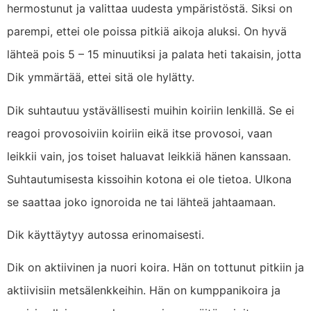
hermostunut ja valittaa uudesta ympäristöstä. Siksi on
parempi, ettei ole poissa pitkiä aikoja aluksi. On hyvä
lähteä pois 5 – 15 minuutiksi ja palata heti takaisin, jotta
Dik ymmärtää, ettei sitä ole hylätty.
Dik suhtautuu ystävällisesti muihin koiriin lenkillä. Se ei
reagoi provosoiviin koiriin eikä itse provosoi, vaan
leikkii vain, jos toiset haluavat leikkiä hänen kanssaan.
Suhtautumisesta kissoihin kotona ei ole tietoa. Ulkona
se saattaa joko ignoroida ne tai lähteä jahtaamaan.
Dik käyttäytyy autossa erinomaisesti.
Dik on aktiivinen ja nuori koira. Hän on tottunut pitkiin ja
aktiivisiin metsälenkkeihin. Hän on kumppanikoira ja