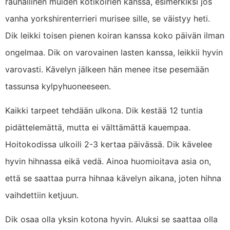
rauhallinen muiden kotikoirien kanssa, esimerkiksi jos
vanha yorkshirenterrieri murisee sille, se väistyy heti.
Dik leikki toisen pienen koiran kanssa koko päivän ilman
ongelmaa. Dik on varovainen lasten kanssa, leikkii hyvin
varovasti. Kävelyn jälkeen hän menee itse pesemään
tassunsa kylpyhuoneeseen.
Kaikki tarpeet tehdään ulkona. Dik kestää 12 tuntia
pidättelemättä, mutta ei välttämättä kauempaa.
Hoitokodissa ulkoili 2-3 kertaa päivässä. Dik kävelee
hyvin hihnassa eikä vedä. Ainoa huomioitava asia on,
että se saattaa purra hihnaa kävelyn aikana, joten hihna
vaihdettiin ketjuun.
Dik osaa olla yksin kotona hyvin. Aluksi se saattaa olla