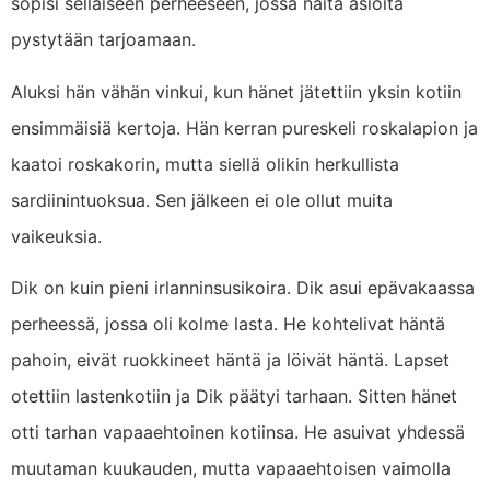
sopisi sellaiseen perheeseen, jossa näitä asioita
pystytään tarjoamaan.
Aluksi hän vähän vinkui, kun hänet jätettiin yksin kotiin
ensimmäisiä kertoja. Hän kerran pureskeli roskalapion ja
kaatoi roskakorin, mutta siellä olikin herkullista
sardiinintuoksua. Sen jälkeen ei ole ollut muita
vaikeuksia.
Dik on kuin pieni irlanninsusikoira. Dik asui epävakaassa
perheessä, jossa oli kolme lasta. He kohtelivat häntä
pahoin, eivät ruokkineet häntä ja löivät häntä. Lapset
otettiin lastenkotiin ja Dik päätyi tarhaan. Sitten hänet
otti tarhan vapaaehtoinen kotiinsa. He asuivat yhdessä
muutaman kuukauden, mutta vapaaehtoisen vaimolla