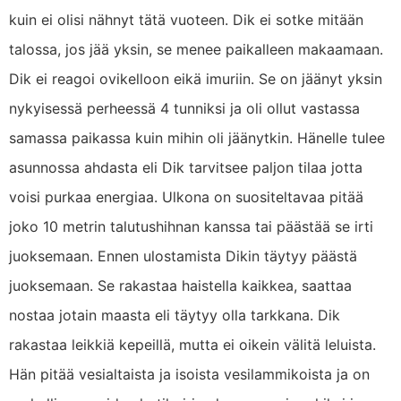
kuin ei olisi nähnyt tätä vuoteen. Dik ei sotke mitään
talossa, jos jää yksin, se menee paikalleen makaamaan.
Dik ei reagoi ovikelloon eikä imuriin. Se on jäänyt yksin
nykyisessä perheessä 4 tunniksi ja oli ollut vastassa
samassa paikassa kuin mihin oli jäänytkin. Hänelle tulee
asunnossa ahdasta eli Dik tarvitsee paljon tilaa jotta
voisi purkaa energiaa. Ulkona on suositeltavaa pitää
joko 10 metrin talutushihnan kanssa tai päästää se irti
juoksemaan. Ennen ulostamista Dikin täytyy päästä
juoksemaan. Se rakastaa haistella kaikkea, saattaa
nostaa jotain maasta eli täytyy olla tarkkana. Dik
rakastaa leikkiä kepeillä, mutta ei oikein välitä leluista.
Hän pitää vesialtaista ja isoista vesilammikoista ja on