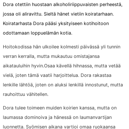
Dora otettiin huostaan alkoholiriippuvaisten perheestä,
jossa oli aliravittu. Sieltä hänet vietiin koiratarhaan.
Koiratarhasta Dora pääsi yksityiseen kotihoitoon
odottamaan loppuelämän kotia.
Hoitokodissa hän ulkoilee kolmesti päivässä yli tunnin
verran kerralla, mutta mukautuu omistajansa
aikatauluihin hyvin.Osaa kävellä hihnassa, mutta vetää
vielä, joten tämä vaatii harjoittelua. Dora rakastaa
lenkille lähtöä, joten on aluksi lenkillä innostunut, mutta
rauhoittuu vähitellen.
Dora tulee toimeen muiden koirien kanssa, mutta on
laumassa dominoiva ja hänessä on laumanvartijan
luonnetta. Syömisen aikana vartioi omaa ruokaansa