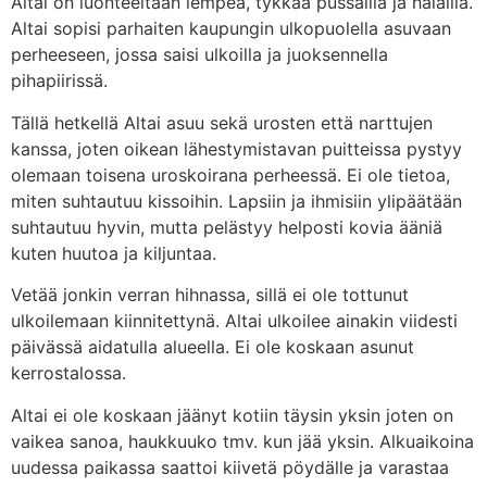
Altai on luonteeltaan lempeä, tykkää pussailla ja halailla.
Altai sopisi parhaiten kaupungin ulkopuolella asuvaan
perheeseen, jossa saisi ulkoilla ja juoksennella
pihapiirissä.
Tällä hetkellä Altai asuu sekä urosten että narttujen
kanssa, joten oikean lähestymistavan puitteissa pystyy
olemaan toisena uroskoirana perheessä. Ei ole tietoa,
miten suhtautuu kissoihin. Lapsiin ja ihmisiin ylipäätään
suhtautuu hyvin, mutta pelästyy helposti kovia ääniä
kuten huutoa ja kiljuntaa.
Vetää jonkin verran hihnassa, sillä ei ole tottunut
ulkoilemaan kiinnitettynä. Altai ulkoilee ainakin viidesti
päivässä aidatulla alueella. Ei ole koskaan asunut
kerrostalossa.
Altai ei ole koskaan jäänyt kotiin täysin yksin joten on
vaikea sanoa, haukkuuko tmv. kun jää yksin. Alkuaikoina
uudessa paikassa saattoi kiivetä pöydälle ja varastaa