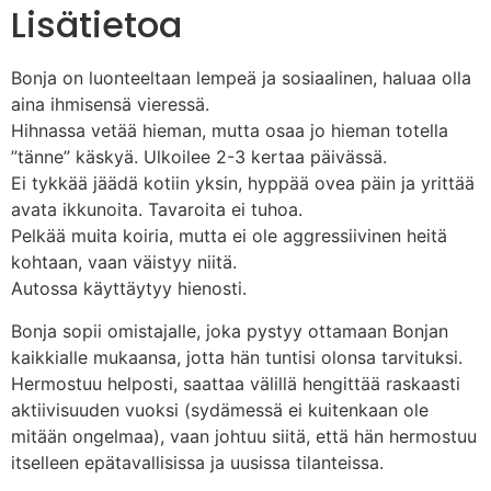
Lisätietoa
Bonja on luonteeltaan lempeä ja sosiaalinen, haluaa olla
aina ihmisensä vieressä.
Hihnassa vetää hieman, mutta osaa jo hieman totella
”tänne” käskyä. Ulkoilee 2-3 kertaa päivässä.
Ei tykkää jäädä kotiin yksin, hyppää ovea päin ja yrittää
avata ikkunoita. Tavaroita ei tuhoa.
Pelkää muita koiria, mutta ei ole aggressiivinen heitä
kohtaan, vaan väistyy niitä.
Autossa käyttäytyy hienosti.
Bonja sopii omistajalle, joka pystyy ottamaan Bonjan
kaikkialle mukaansa, jotta hän tuntisi olonsa tarvituksi.
Hermostuu helposti, saattaa välillä hengittää raskaasti
aktiivisuuden vuoksi (sydämessä ei kuitenkaan ole
mitään ongelmaa), vaan johtuu siitä, että hän hermostuu
itselleen epätavallisissa ja uusissa tilanteissa.