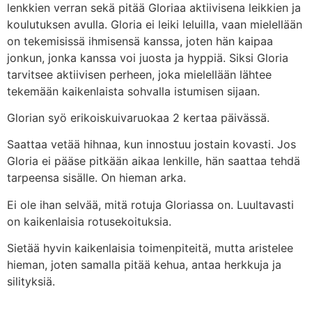
lenkkien verran sekä pitää Gloriaa aktiivisena leikkien ja
koulutuksen avulla. Gloria ei leiki leluilla, vaan mielellään
on tekemisissä ihmisensä kanssa, joten hän kaipaa
jonkun, jonka kanssa voi juosta ja hyppiä. Siksi Gloria
tarvitsee aktiivisen perheen, joka mielellään lähtee
tekemään kaikenlaista sohvalla istumisen sijaan.
Glorian syö erikoiskuivaruokaa 2 kertaa päivässä.
Saattaa vetää hihnaa, kun innostuu jostain kovasti. Jos
Gloria ei pääse pitkään aikaa lenkille, hän saattaa tehdä
tarpeensa sisälle. On hieman arka.
Ei ole ihan selvää, mitä rotuja Gloriassa on. Luultavasti
on kaikenlaisia rotusekoituksia.
Sietää hyvin kaikenlaisia toimenpiteitä, mutta aristelee
hieman, joten samalla pitää kehua, antaa herkkuja ja
silityksiä.