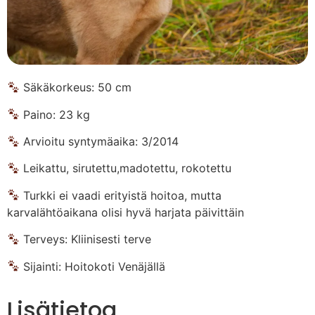
Säkäkorkeus: 50 cm
Paino: 23 kg
Arvioitu syntymäaika: 3/2014
Leikattu, sirutettu,madotettu, rokotettu
Turkki ei vaadi erityistä hoitoa, mutta
karvalähtöaikana olisi hyvä harjata päivittäin
Terveys: Kliinisesti terve
Sijainti: Hoitokoti Venäjällä
Lisätietoa