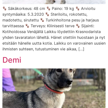
Säkäkorkeus: 48 cm
Paino: 19 kg
Arvioitu
syntymäaika: 5.3.2020
Steriloitu, rokotettu,
madotettu, sirutettu
Turkinhoitona pesu ja harjaus
tarvittaessa
Terveys: Kliinisesti terve
Sijainti:
Kotihoidossa Venäjällä Laikku löydettiin Krasnodarista
yhden tavaratalon läheltä. Hänet otettiin huostaan ja nyt
etsitään hänelle uutta kotia. Laikku on varovainen uusien
ihmisten suhteen, tutustuminen vie aikaa, […]
Demi