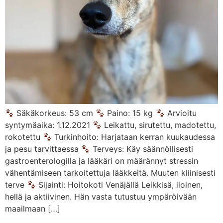
Säkäkorkeus: 53 cm
Paino: 15 kg
Arvioitu
syntymäaika: 1.12.2021
Leikattu, sirutettu, madotettu,
rokotettu
Turkinhoito: Harjataan kerran kuukaudessa
ja pesu tarvittaessa
Terveys: Käy säännöllisesti
gastroenterologilla ja lääkäri on määrännyt stressin
vähentämiseen tarkoitettuja lääkkeitä. Muuten kliinisesti
terve
Sijainti: Hoitokoti Venäjällä Leikkisä, iloinen,
hellä ja aktiivinen. Hän vasta tutustuu ympäröivään
maailmaan […]