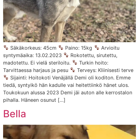
Säkäkorkeus: 45cm
Paino: 15kg
Arvioitu
syntymäaika: 13.02.2023
Rokotettu, sirutettu,
madotettu. Ei vielä steriloitu.
Turkin hoito:
Tarvittaessa harjaus ja pesu
Terveys: Kliinisesti terve
Sijainti: Hoitokoti Venäjällä Demi oli koditon. Emme
tiedä, syntyikö hän kadulle vai heitettiinkö hänet ulos.
Toukokuun alussa 2023 Demi jäi auton alle kerrostalon
pihalla. Häneen osunut […]
Bella