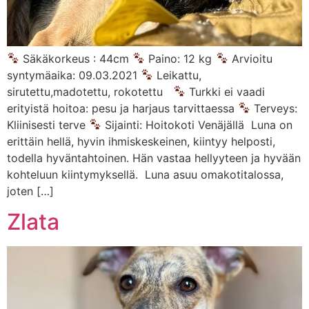
Säkäkorkeus : 44cm
Paino: 12 kg
Arvioitu
syntymäaika: 09.03.2021
Leikattu,
sirutettu,madotettu, rokotettu
Turkki ei vaadi
erityistä hoitoa: pesu ja harjaus tarvittaessa
Terveys:
Kliinisesti terve
Sijainti: Hoitokoti Venäjällä Luna on
erittäin hellä, hyvin ihmiskeskeinen, kiintyy helposti,
todella hyväntahtoinen. Hän vastaa hellyyteen ja hyvään
kohteluun kiintymyksellä. Luna asuu omakotitalossa,
joten […]
Zlata