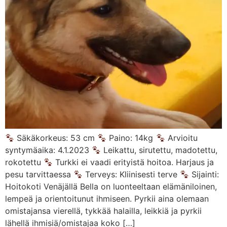
Säkäkorkeus: 53 cm
Paino: 14kg
Arvioitu
syntymäaika: 4.1.2023
Leikattu, sirutettu, madotettu,
rokotettu
Turkki ei vaadi erityistä hoitoa. Harjaus ja
pesu tarvittaessa
Terveys: Kliinisesti terve
Sijainti:
Hoitokoti Venäjällä Bella on luonteeltaan elämäniloinen,
lempeä ja orientoitunut ihmiseen. Pyrkii aina olemaan
omistajansa vierellä, tykkää halailla, leikkiä ja pyrkii
lähellä ihmisiä/omistajaa koko […]