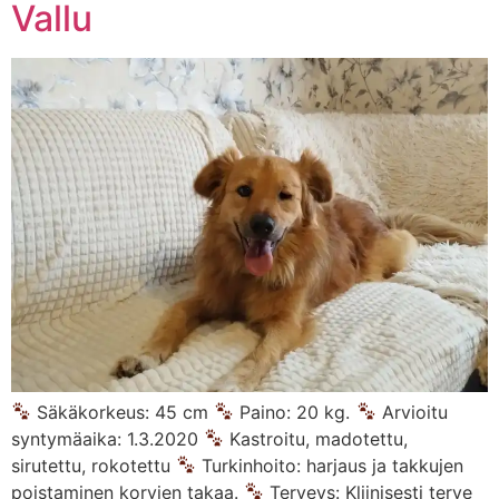
Vallu
Säkäkorkeus: 45 cm
Paino: 20 kg.
Arvioitu
syntymäaika: 1.3.2020
Kastroitu, madotettu,
sirutettu, rokotettu
Turkinhoito: harjaus ja takkujen
poistaminen korvien takaa.
Terveys: Kliinisesti terve