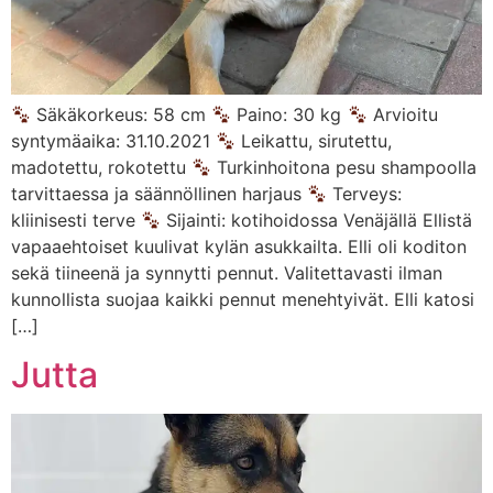
Säkäkorkeus: 58 cm
Paino: 30 kg
Arvioitu
syntymäaika: 31.10.2021
Leikattu, sirutettu,
madotettu, rokotettu
Turkinhoitona pesu shampoolla
tarvittaessa ja säännöllinen harjaus
Terveys:
kliinisesti terve
Sijainti: kotihoidossa Venäjällä Ellistä
vapaaehtoiset kuulivat kylän asukkailta. Elli oli koditon
sekä tiineenä ja synnytti pennut. Valitettavasti ilman
kunnollista suojaa kaikki pennut menehtyivät. Elli katosi
[…]
Jutta